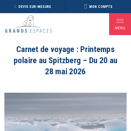
Panneau de gestion des cookies
DEVIS SUR-MESURE
MON COMPTE
MENU
Carnet de voyage : Printemps
polaire au Spitzberg – Du 20 au
BROCHURE RÉVEILLON
BROCHURE ARCTIQUE
DÉ
2026 – 2027
2027 – NOUVELLE
28 mai 2026
VERSION
Voir toutes les Brochures