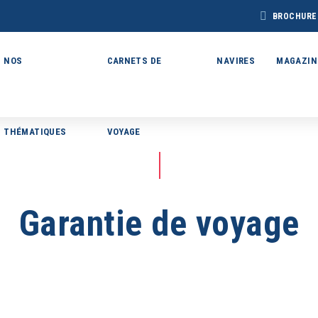
BROCHURE
NOS
CARNETS DE
NAVIRES
MAGAZIN
THÉMATIQUES
VOYAGE
BROCHURE CAP
BROCHURE
CHURE ARCTIQUE
ARCTIC 202
DÉCOUVERTES 2027
27 – NOUVELLE
VERSION
Garantie de voyage
Voir toutes les Brochures