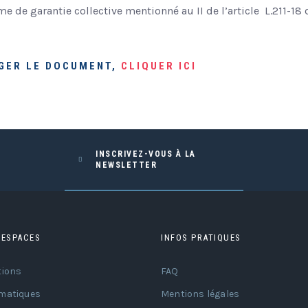
me de garantie collective mentionné au II de l’article L.211-1
GER LE DOCUMENT,
CLIQUER ICI
INSCRIVEZ-VOUS À LA
NEWSLETTER
 ESPACES
INFOS PRATIQUES
tions
FAQ
matiques
Mentions légales