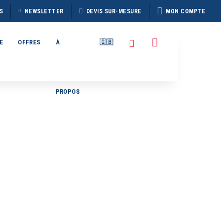
S
NEWSLETTER
DEVIS SUR-MESURE
MON COMPTE
E
OFFRES
À
🇬🇧
PROPOS
TAIN
BROCHURE HERITAGE
7
DISCOVERER 2026