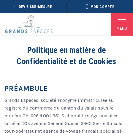
Panneau de gestion des cookies
DEVIS SUR-MESURE
MON COMPTE
MENU
Politique en matière de
Confidentialité et de Cookies
BROCHURE RÉVEILLON
BROCHURE ARCTIQUE
DÉ
2026 – 2027
2027 – NOUVELLE
VERSION
PRÉAMBULE
Voir toutes les Brochures
Grands Espaces, société anonyme immatriculée au
registre du commerce du Canton du Valais sous le
numéro CH-626.4.004.351-6 et dont le siège social est
situé au 30, avenue Général Guisan 3960 Sierre Suisse,
tour-opérateur et agence de voyage français spécialisé