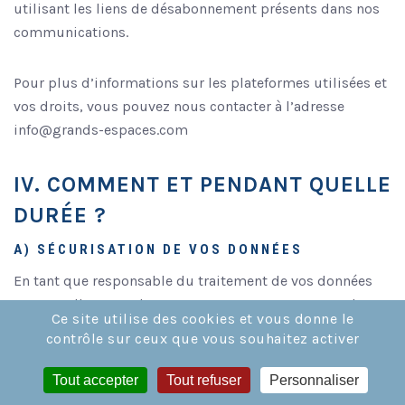
utilisant les liens de désabonnement présents dans nos
communications.
Pour plus d’informations sur les plateformes utilisées et
vos droits, vous pouvez nous contacter à l’adresse
info@grands-espaces.com
IV. COMMENT ET PENDANT QUELLE
DURÉE ?
A) SÉCURISATION DE VOS DONNÉES
En tant que responsable du traitement de vos données
personnelles, Grands Espaces met en œuvre toutes les
Ce site utilise des cookies et vous donne le
mesures techniques et organisationnelles nécessaires au
contrôle sur ceux que vous souhaitez activer
respect de la protection de vos données personnelles :
contrôle d’accès, sauvegardes, traçabilité, sécurité des
Tout accepter
Tout refuser
Personnaliser
locaux, mesures de protection et veille à limiter la