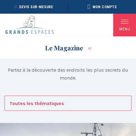
Panneau de gestion des cookies
DEVIS SUR-MESURE
MON COMPTE
MENU
Le Magazine
Nos thématiques
BROCHURE RÉVEILLON
BROCHURE ARCTIQUE
Partez à la découverte des endroits les plus secrets du
DÉ
2026 – 2027
2027 – NOUVELLE
VERSION
monde.
Voir toutes les Brochures