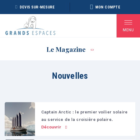
Panneau de gestion des cookies
DEVIS SUR-MESURE
MON COMPTE
MENU
Le Magazine
BROCHURE RÉVEILLON
BROCHURE ARCTIQUE
DÉ
2026 – 2027
2027 – NOUVELLE
Nouvelles
VERSION
Voir toutes les Brochures
Captain Arctic : le premier voilier solaire
au service de la croisière polaire.
Découvrir