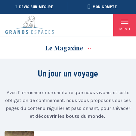
Panneau de gestion des cookies
DEVIS SUR-MESURE
MON COMPTE
MENU
Le Magazine
BROCHURE RÉVEILLON
BROCHURE ARCTIQUE
DÉ
2026 – 2027
2027 – NOUVELLE
Un jour un voyage
VERSION
Voir toutes les Brochures
Avec l'immense crise sanitaire que nous vivons, et cette
obligation de confinement, nous vous proposons sur ces
pages du contenu régulier et passionnant, pour s'évader
et
découvrir les bouts du monde.