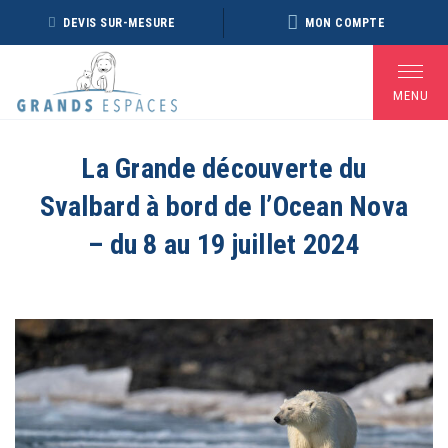
Panneau de gestion des cookies
DEVIS SUR-MESURE
MON COMPTE
MENU
La Grande découverte du
Svalbard à bord de l’Ocean Nova
BROCHURE RÉVEILLON
BROCHURE ARCTIQUE
DÉ
2026 – 2027
2027 – NOUVELLE
– du 8 au 19 juillet 2024
VERSION
Voir toutes les Brochures