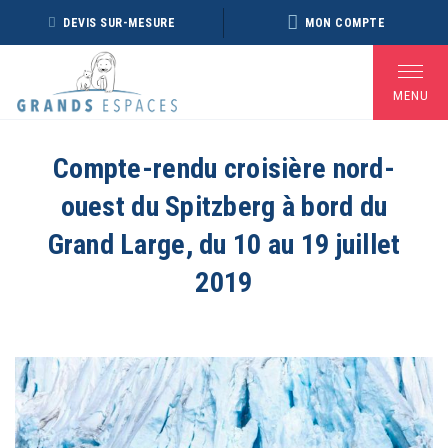
Panneau de gestion des cookies
DEVIS SUR-MESURE
MON COMPTE
MENU
Compte-rendu croisière nord-
ouest du Spitzberg à bord du
BROCHURE RÉVEILLON
BROCHURE ARCTIQUE
DÉ
2026 – 2027
2027 – NOUVELLE
Grand Large, du 10 au 19 juillet
VERSION
2019
Voir toutes les Brochures