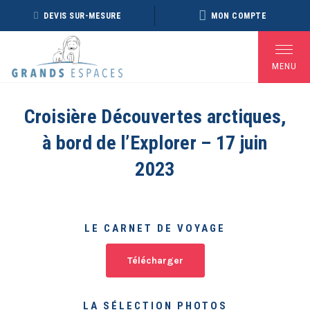
Panneau de gestion des cookies
DEVIS SUR-MESURE
MON COMPTE
MENU
Croisière Découvertes arctiques,
à bord de l’Explorer – 17 juin
BROCHURE RÉVEILLON
BROCHURE ARCTIQUE
DÉ
2026 – 2027
2027 – NOUVELLE
2023
VERSION
Voir toutes les Brochures
LE CARNET DE VOYAGE
Télécharger
LA SÉLECTION PHOTOS