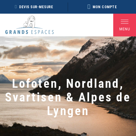
Panneau de gestion des cookies
DEVIS SUR-MESURE
MON COMPTE
MENU
BROCHURE RÉVEILLON
BROCHURE ARCTIQUE
DÉ
2026 – 2027
2027 – NOUVELLE
VERSION
Lofoten, Nordland,
Voir toutes les Brochures
Svartisen & Alpes de
Lyngen