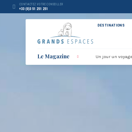
Panneau de gestion des cookies
CONTACTEZ VOTRE CONSEILLER
+33 (0)3 51 251 251
DESTINATIONS
Le Magazine
Un jour un voyag
BROCHURE RÉVEILLON
BRO
2026 – 2027
20