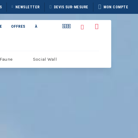
S
NEWSLETTER
DEVIS SUR-MESURE
MON COMPTE
E
OFFRES
À
🇬🇧
PROPOS
Faune
Social Wall
TAIN
BROCHURE HERITAGE
7
DISCOVERER 2026