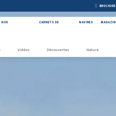
BROCHURE
NOS
CARNETS DE
NAVIRES
MAGAZIN
THÉMATIQUES
VOYAGE
e
Vidéos
Découvertes
Nature
BROCHURE CAP
BROCHURE
CHURE ARCTIQUE
ARCTIC 202
DÉCOUVERTES 2027
27 – NOUVELLE
VERSION
Voir toutes les Brochures