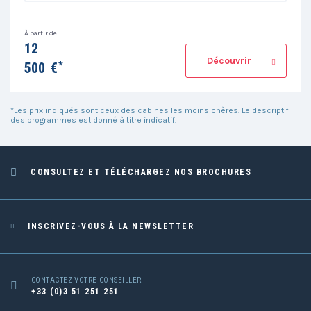
À partir de
12
Découvrir
*
500
€
*Les prix indiqués sont ceux des cabines les moins chères. Le descriptif
des programmes est donné à titre indicatif.
CONSULTEZ ET TÉLÉCHARGEZ NOS BROCHURES
INSCRIVEZ-VOUS À LA NEWSLETTER
CONTACTEZ VOTRE CONSEILLER
+33 (0)3 51 251 251