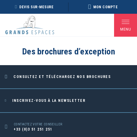
Panneau de gestion des cookies
DEVIS SUR-MESURE
MON COMPTE
MENU
Des brochures d’exception
BROCHURE RÉVEILLON
BROCHURE ARCTIQUE
DÉ
2026 – 2027
2027 – NOUVELLE
VERSION
CONSULTEZ ET TÉLÉCHARGEZ NOS BROCHURES
Voir toutes les Brochures
INSCRIVEZ-VOUS À LA NEWSLETTER
CONTACTEZ VOTRE CONSEILLER
+33 (0)3 51 251 251