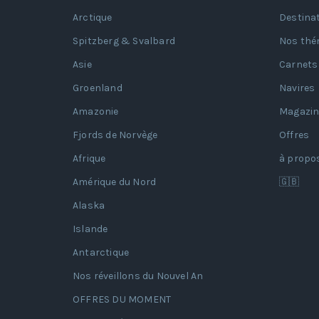
Arctique
Destina
Spitzberg & Svalbard
Nos thé
Asie
Carnets
Groenland
Navires
Amazonie
Magazin
Fjords de Norvège
Offres
Afrique
à propo
Amérique du Nord
🇬🇧
Alaska
Islande
Antarctique
Nos réveillons du Nouvel An
OFFRES DU MOMENT