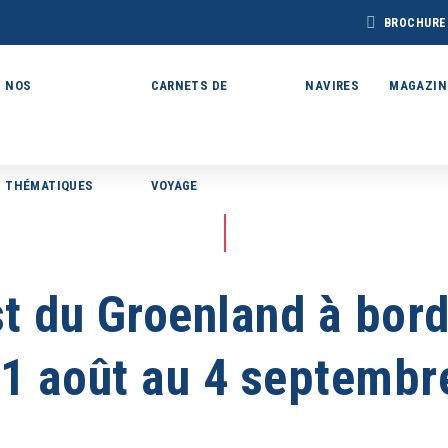
BROCHURE
NOS
CARNETS DE
NAVIRES
MAGAZIN
THÉMATIQUES
VOYAGE
BROCHURE CAP
BROCHURE
CHURE ARCTIQUE
ARCTIC 202
DÉCOUVERTES 2027
27 – NOUVELLE
VERSION
t du Groenland à bord
Voir toutes les Brochures
21 août au 4 septembr