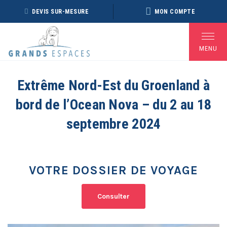
Panneau de gestion des cookies
DEVIS SUR-MESURE
MON COMPTE
MENU
Extrême Nord-Est du Groenland à
bord de l’Ocean Nova – du 2 au 18
BROCHURE RÉVEILLON
BROCHURE ARCTIQUE
DÉ
2026 – 2027
2027 – NOUVELLE
septembre 2024
VERSION
Voir toutes les Brochures
VOTRE DOSSIER DE VOYAGE
Consulter