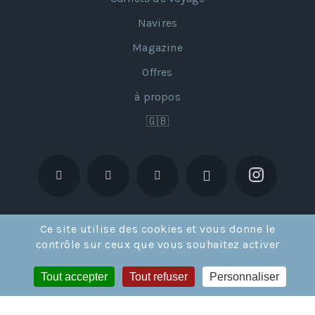
Navires
Magazine
Offres
à propos
🇬🇧
Ce site utilise des cookies et vous donne le
contrôle sur ceux que vous souhaitez activer
Tout accepter
Tout refuser
Personnaliser
Licence de Tour Opérateur en France IM02117002 et en Suisse
CH-626.4.004.351-6 © GRANDS ESPACES SARL