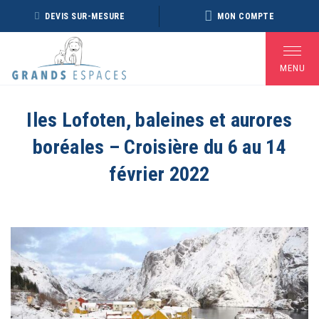
Panneau de gestion des cookies
DEVIS SUR-MESURE
MON COMPTE
MENU
Iles Lofoten, baleines et aurores
boréales – Croisière du 6 au 14
BROCHURE RÉVEILLON
BROCHURE ARCTIQUE
DÉ
2026 – 2027
2027 – NOUVELLE
février 2022
VERSION
Voir toutes les Brochures