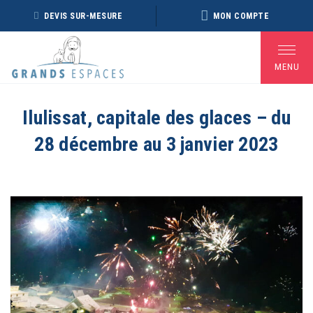
Panneau de gestion des cookies
DEVIS SUR-MESURE
MON COMPTE
MENU
Ilulissat, capitale des glaces – du
28 décembre au 3 janvier 2023
BROCHURE RÉVEILLON
BROCHURE ARCTIQUE
DÉ
2026 – 2027
2027 – NOUVELLE
VERSION
Voir toutes les Brochures