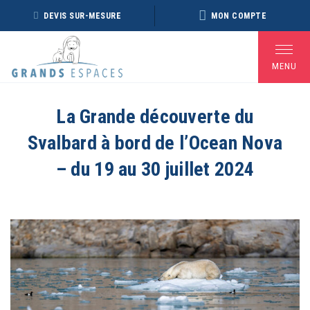
Panneau de gestion des cookies
DEVIS SUR-MESURE
MON COMPTE
MENU
La Grande découverte du
Svalbard à bord de l’Ocean Nova
BROCHURE RÉVEILLON
BROCHURE ARCTIQUE
DÉ
2026 – 2027
2027 – NOUVELLE
– du 19 au 30 juillet 2024
VERSION
Voir toutes les Brochures