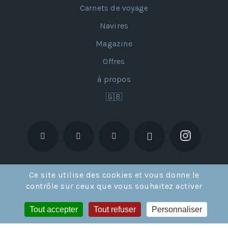
Carnets de voyage
Navires
Magazine
Offres
à propos
🇬🇧
Ce site utilise des cookies et vous donne le
contrôle sur ceux que vous souhaitez activer
Tout accepter
Tout refuser
Personnaliser
Licence de Tour Opérateur en France IM02117002 et en Suisse