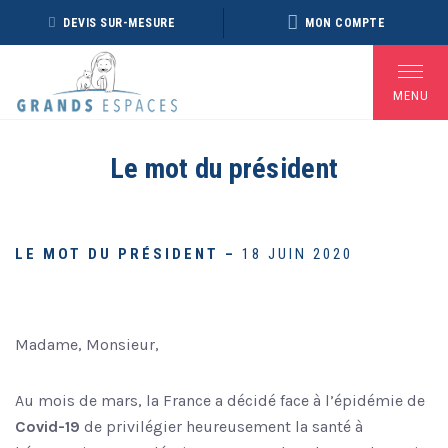
Panneau de gestion des cookies
DEVIS SUR-MESURE
MON COMPTE
MENU
Le mot du président
BROCHURE RÉVEILLON
BROCHURE ARCTIQUE
DÉ
2026 – 2027
2027 – NOUVELLE
VERSION
LE MOT DU PRÉSIDENT –
18 JUIN 2020
Voir toutes les Brochures
Madame, Monsieur,
Au mois de mars, la France a décidé face à l’épidémie de
Covid-19
de privilégier heureusement la santé à