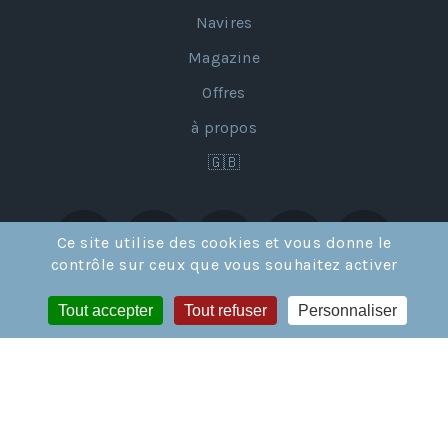
Navires
Magazine
Offres
à propos
🇬🇧
Ce site utilise des cookies et vous donne le
contrôle sur ceux que vous souhaitez activer
Tout accepter
Tout refuser
Personnaliser
Licence de Tour Opérateur en France IM02117002 et en Suisse
CH-626.4.004.351-6 © GRANDS ESPACES SARL