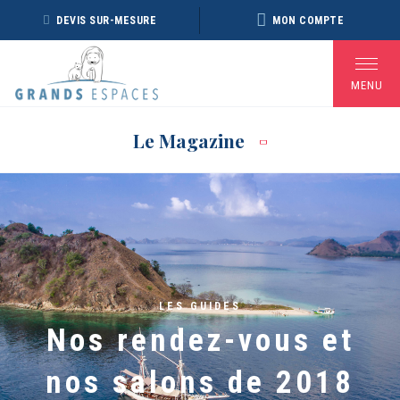
Panneau de gestion des cookies
DEVIS SUR-MESURE
MON COMPTE
MENU
Le Magazine
BROCHURE RÉVEILLON
BROCHURE ARCTIQUE
DÉ
2026 – 2027
2027 – NOUVELLE
VERSION
Voir toutes les Brochures
LES GUIDES
Nos rendez-vous et
nos salons de 2018