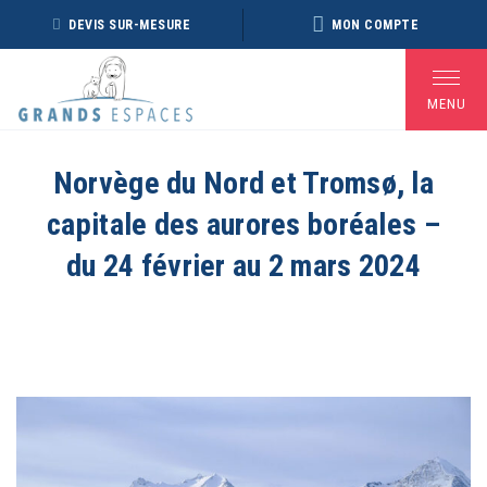
Panneau de gestion des cookies
DEVIS SUR-MESURE
MON COMPTE
MENU
Norvège du Nord et Tromsø, la
capitale des aurores boréales –
BROCHURE RÉVEILLON
BROCHURE ARCTIQUE
DÉ
2026 – 2027
2027 – NOUVELLE
du 24 février au 2 mars 2024
VERSION
Voir toutes les Brochures