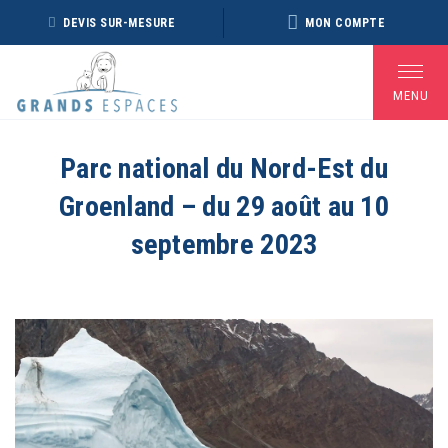
Panneau de gestion des cookies
DEVIS SUR-MESURE
MON COMPTE
MENU
Parc national du Nord-Est du
Groenland – du 29 août au 10
BROCHURE RÉVEILLON
BROCHURE ARCTIQUE
DÉ
2026 – 2027
2027 – NOUVELLE
septembre 2023
VERSION
Voir toutes les Brochures