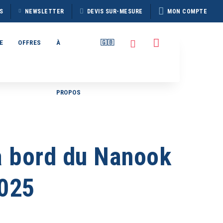
S
NEWSLETTER
DEVIS SUR-MESURE
MON COMPTE
E
OFFRES
À
🇬🇧
PROPOS
TAIN
BROCHURE HERITAGE
7
DISCOVERER 2026
à bord du Nanook
2025