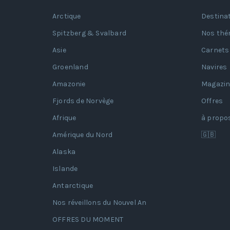
Arctique
Destina
Spitzberg & Svalbard
Nos thé
Asie
Carnets
Groenland
Navires
Amazonie
Magazin
Fjords de Norvège
Offres
Afrique
à propo
Amérique du Nord
🇬🇧
Alaska
Islande
Antarctique
Nos réveillons du Nouvel An
OFFRES DU MOMENT