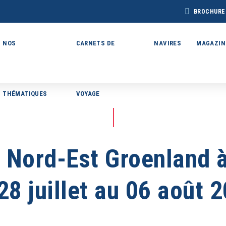
BROCHURE
NOS
CARNETS DE
NAVIRES
MAGAZIN
THÉMATIQUES
VOYAGE
BROCHURE CAP
BROCHURE
CHURE ARCTIQUE
ARCTIC 202
DÉCOUVERTES 2027
27 – NOUVELLE
VERSION
u Nord-Est Groenland 
Voir toutes les Brochures
28 juillet au 06 août 