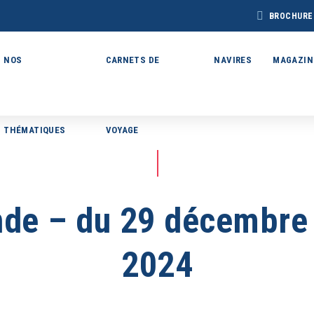
BROCHURE
NOS
CARNETS DE
NAVIRES
MAGAZIN
THÉMATIQUES
VOYAGE
BROCHURE CAP
BROCHURE
CHURE ARCTIQUE
ARCTIC 202
DÉCOUVERTES 2027
27 – NOUVELLE
VERSION
ande – du 29 décembre 
Voir toutes les Brochures
2024