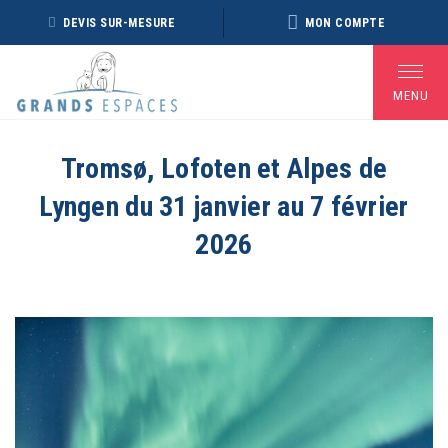
Panneau de gestion des cookies
DEVIS SUR-MESURE
MON COMPTE
MENU
Tromsø, Lofoten et Alpes de
Lyngen du 31 janvier au 7 février
BROCHURE RÉVEILLON
BROCHURE ARCTIQUE
DÉ
2026 – 2027
2027 – NOUVELLE
2026
VERSION
Voir toutes les Brochures