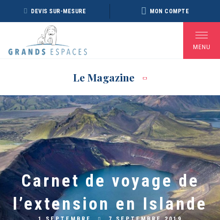
Panneau de gestion des cookies
DEVIS SUR-MESURE
MON COMPTE
MENU
Le Magazine
BROCHURE RÉVEILLON
BROCHURE ARCTIQUE
DÉ
2026 – 2027
2027 – NOUVELLE
VERSION
Voir toutes les Brochures
Carnet de voyage de
l’extension en Islande
1 SEPTEMBRE
7 SEPTEMBRE 2019