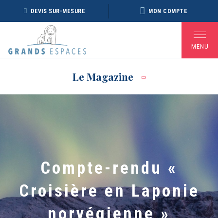
Panneau de gestion des cookies
DEVIS SUR-MESURE
MON COMPTE
MENU
Le Magazine
BROCHURE RÉVEILLON
BROCHURE ARCTIQUE
DÉ
2026 – 2027
2027 – NOUVELLE
VERSION
Voir toutes les Brochures
Compte-rendu «
Croisière en Laponie
norvégienne »