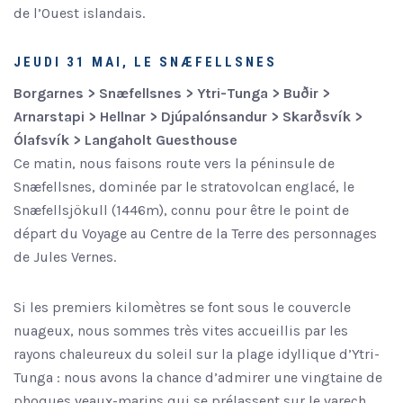
de l’Ouest islandais.
JEUDI 31 MAI, LE SNÆFELLSNES
Borgarnes > Snæfellsnes > Ytri-Tunga > Buðir >
Arnarstapi > Hellnar > Djúpalónsandur > Skarðsvík >
Ólafsvík > Langaholt Guesthouse
Ce matin, nous faisons route vers la péninsule de
Snæfellsnes, dominée par le stratovolcan englacé, le
Snæfellsjökull (1446m), connu pour être le point de
départ du Voyage au Centre de la Terre des personnages
de Jules Vernes.
Si les premiers kilomètres se font sous le couvercle
nuageux, nous sommes très vites accueillis par les
rayons chaleureux du soleil sur la plage idyllique d’Ytri-
Tunga : nous avons la chance d’admirer une vingtaine de
phoques veaux-marins qui se prélassent sur le varech,