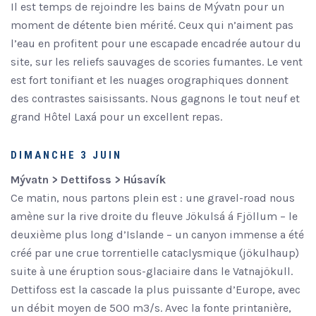
Il est temps de rejoindre les bains de Mývatn pour un
moment de détente bien mérité. Ceux qui n’aiment pas
l’eau en profitent pour une escapade encadrée autour du
site, sur les reliefs sauvages de scories fumantes. Le vent
est fort tonifiant et les nuages orographiques donnent
des contrastes saisissants. Nous gagnons le tout neuf et
grand Hôtel Laxá pour un excellent repas.
DIMANCHE 3 JUIN
Mývatn > Dettifoss > Húsavík
Ce matin, nous partons plein est : une gravel-road nous
amène sur la rive droite du fleuve Jökulsá á Fjöllum – le
deuxième plus long d’Islande – un canyon immense a été
créé par une crue torrentielle cataclysmique (jökulhaup)
suite à une éruption sous-glaciaire dans le Vatnajökull.
Dettifoss est la cascade la plus puissante d’Europe, avec
un débit moyen de 500 m3/s. Avec la fonte printanière,