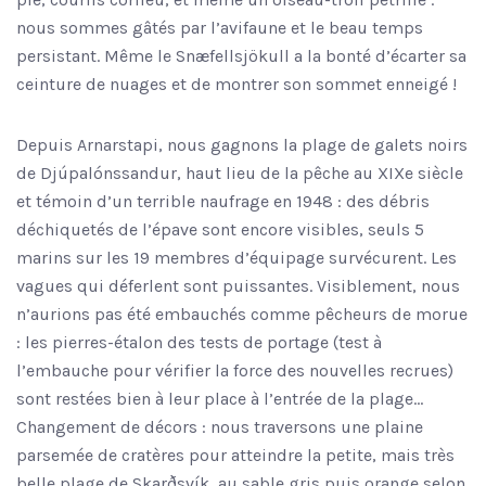
nous sommes gâtés par l’avifaune et le beau temps
persistant. Même le Snæfellsjökull a la bonté d’écarter sa
ceinture de nuages et de montrer son sommet enneigé !
Depuis Arnarstapi, nous gagnons la plage de galets noirs
de Djúpalónssandur, haut lieu de la pêche au XIXe siècle
et témoin d’un terrible naufrage en 1948 : des débris
déchiquetés de l’épave sont encore visibles, seuls 5
marins sur les 19 membres d’équipage survécurent. Les
vagues qui déferlent sont puissantes. Visiblement, nous
n’aurions pas été embauchés comme pêcheurs de morue
: les pierres-étalon des tests de portage (test à
l’embauche pour vérifier la force des nouvelles recrues)
sont restées bien à leur place à l’entrée de la plage…
Changement de décors : nous traversons une plaine
parsemée de cratères pour atteindre la petite, mais très
belle plage de Skarðsvík, au sable gris puis orange selon