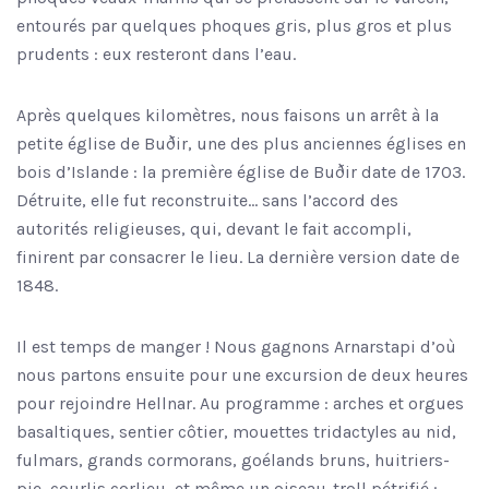
entourés par quelques phoques gris, plus gros et plus
prudents : eux resteront dans l’eau.
Après quelques kilomètres, nous faisons un arrêt à la
petite église de Buðir, une des plus anciennes églises en
bois d’Islande : la première église de Buðir date de 1703.
Détruite, elle fut reconstruite… sans l’accord des
autorités religieuses, qui, devant le fait accompli,
finirent par consacrer le lieu. La dernière version date de
1848.
Il est temps de manger ! Nous gagnons Arnarstapi d’où
nous partons ensuite pour une excursion de deux heures
pour rejoindre Hellnar. Au programme : arches et orgues
basaltiques, sentier côtier, mouettes tridactyles au nid,
fulmars, grands cormorans, goélands bruns, huitriers-
pie, courlis corlieu, et même un oiseau-troll pétrifié :