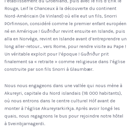
l’établissement du Groenland, puis avec le fils d’Erik le
Rouge, Leif le Chanceux à la découverte du continent
Nord-Américain (le Vinland) où elle eut un fils, Snorri
ÞOrfinnson, considéré comme le premier enfant européen
né en Amérique ! Guðriður revint ensuite en Islande, puis
alla en Norvège, revint en Islande avant d’entreprendre un
long aller-retour… vers Rome, pour rendre visite au Pape !
Un véritable exploit pour l’époque ! Guðriður prit
finalement sa « retraite » comme religieuse dans l’église
construite par son fils Snorri à Glaumbær.
Nous nous engageons dans une vallée qui nous mène à
Akureyri, capitale du Nord islandais (18 000 habitants),
où nous entrons dans le centre culturel Hóf avant de
monter à l’église Akureyrarkirkja. Après avoir longé les
quais, nous regagnons le bus pour rejoindre notre hôtel
à Sveinbjarnagerdi.