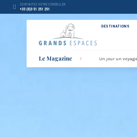
Panneau de gestion des cookies
CONTACTEZ VOTRE CONSEILLER
+33 (0)3 51 251 251
DESTINATIONS
Le Magazine
Un jour un voyag
BROCHURE RÉVEILLON
BRO
2026 – 2027
20