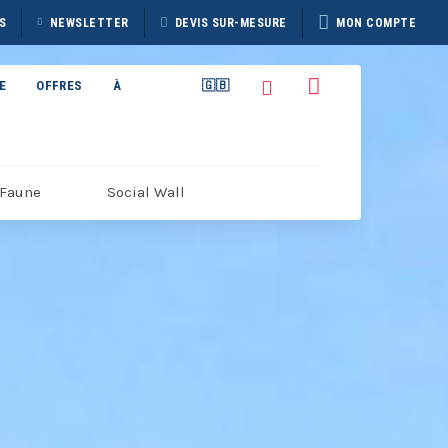
S
NEWSLETTER
DEVIS SUR-MESURE
MON COMPTE
E
OFFRES
À
🇬🇧
PROPOS
Faune
Social Wall
TAIN
BROCHURE HERITAGE
7
DISCOVERER 2026