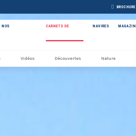
BROCHURE
NOS
CARNETS DE
NAVIRES
MAGAZIN
THÉMATIQUES
VOYAGE
e
Vidéos
Découvertes
Nature
BROCHURE CAP
BROCHURE
CHURE ARCTIQUE
ARCTIC 202
DÉCOUVERTES 2027
27 – NOUVELLE
VERSION
Voir toutes les Brochures