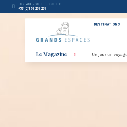
Panneau de gestion des cookies
CONTACTEZ VOTRE CONSEILLER
+33 (0)3 51 251 251
DESTINATIONS
Le Magazine
Un jour un voyag
BROCHURE RÉVEILLON
BRO
2026 – 2027
20