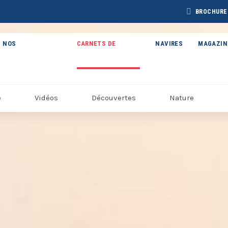
BROCHURE
NOS
CARNETS DE
NAVIRES
MAGAZIN
THÉMATIQUES
VOYAGE
e
Vidéos
Découvertes
Nature
BROCHURE CAP
BROCHURE
CHURE ARCTIQUE
ARCTIC 202
DÉCOUVERTES 2027
27 – NOUVELLE
VERSION
Voir toutes les Brochures