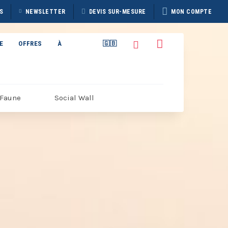
S
NEWSLETTER
DEVIS SUR-MESURE
MON COMPTE
E
OFFRES
À
🇬🇧
PROPOS
Faune
Social Wall
TAIN
BROCHURE HERITAGE
7
DISCOVERER 2026