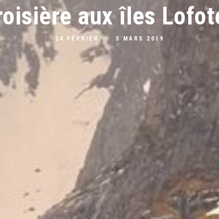
roisière aux îles Lofot
24 FÉVRIER
5 MARS 2019