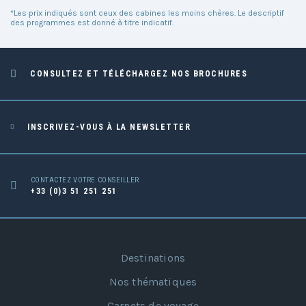
*Les prix indiqués sont ceux des cabines les moins chères. Le descriptif
des programmes est donné à titre indicatif.
CONSULTEZ ET TÉLÉCHARGEZ NOS BROCHURES
INSCRIVEZ-VOUS À LA NEWSLETTER
CONTACTEZ VOTRE CONSEILLER
+33 (0)3 51 251 251
Destinations
Nos thématiques
Carnets de voyage