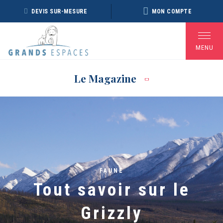
Panneau de gestion des cookies
DEVIS SUR-MESURE
MON COMPTE
MENU
Le Magazine
BROCHURE RÉVEILLON
BROCHURE ARCTIQUE
DÉ
2026 – 2027
2027 – NOUVELLE
VERSION
Voir toutes les Brochures
FAUNE
Tout savoir sur le
Grizzly