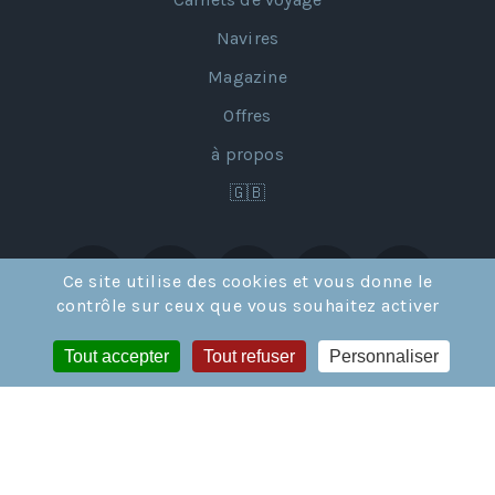
Navires
Magazine
Offres
à propos
🇬🇧
Ce site utilise des cookies et vous donne le
contrôle sur ceux que vous souhaitez activer
Tout accepter
Tout refuser
Personnaliser
Licence de Tour Opérateur en France IM02117002 et en Suisse
CH-626.4.004.351-6 © GRANDS ESPACES SARL