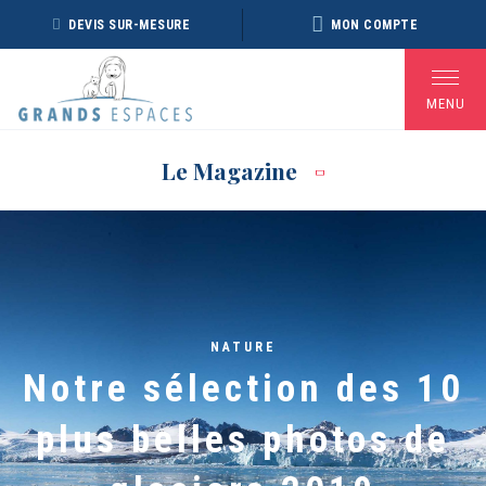
Panneau de gestion des cookies
DEVIS SUR-MESURE
MON COMPTE
MENU
Le Magazine
BROCHURE RÉVEILLON
BROCHURE ARCTIQUE
DÉ
2026 – 2027
2027 – NOUVELLE
VERSION
Voir toutes les Brochures
NATURE
Notre sélection des 10
plus belles photos de