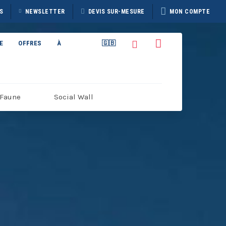
S
NEWSLETTER
DEVIS SUR-MESURE
MON COMPTE
E
OFFRES
À
🇬🇧
PROPOS
Faune
Social Wall
TAIN
BROCHURE HERITAGE
7
DISCOVERER 2026