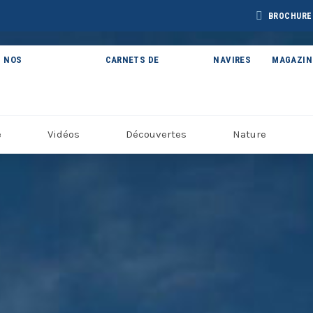
BROCHURE
NOS
CARNETS DE
NAVIRES
MAGAZIN
THÉMATIQUES
VOYAGE
e
Vidéos
Découvertes
Nature
BROCHURE CAP
BROCHURE
CHURE ARCTIQUE
ARCTIC 202
DÉCOUVERTES 2027
27 – NOUVELLE
VERSION
Voir toutes les Brochures