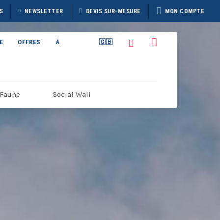
S
NEWSLETTER
DEVIS SUR-MESURE
MON COMPTE
E
OFFRES
À
🇬🇧
PROPOS
Faune
Social Wall
TAIN
BROCHURE HERITAGE
7
DISCOVERER 2026