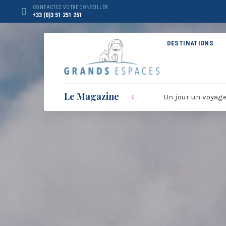
Panneau de gestion des cookies
CONTACTEZ VOTRE CONSEILLER
+33 (0)3 51 251 251
DESTINATIONS
Le Magazine
Un jour un voyag
BROCHURE RÉVEILLON
BRO
2026 – 2027
20