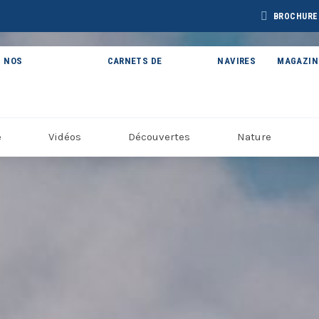
BROCHURE
NOS
CARNETS DE
NAVIRES
MAGAZIN
THÉMATIQUES
VOYAGE
e
Vidéos
Découvertes
Nature
BROCHURE CAP
BROCHURE
CHURE ARCTIQUE
ARCTIC 202
DÉCOUVERTES 2027
27 – NOUVELLE
VERSION
Voir toutes les Brochures