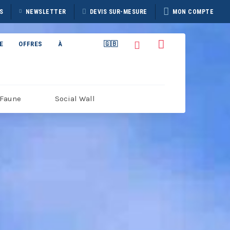
S
NEWSLETTER
DEVIS SUR-MESURE
MON COMPTE
E
OFFRES
À
🇬🇧
PROPOS
Faune
Social Wall
TAIN
BROCHURE HERITAGE
7
DISCOVERER 2026