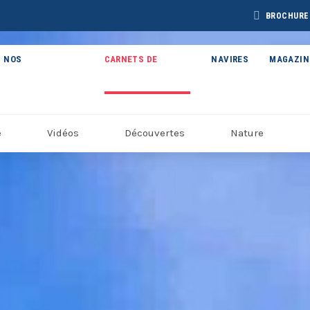
BROCHURE
NOS
CARNETS DE
NAVIRES
MAGAZIN
THÉMATIQUES
VOYAGE
e
Vidéos
Découvertes
Nature
BROCHURE CAP
BROCHURE
CHURE ARCTIQUE
ARCTIC 202
DÉCOUVERTES 2027
27 – NOUVELLE
VERSION
Voir toutes les Brochures