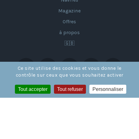
Magazine
Offres
à propos
🇬🇧
Ce site utilise des cookies et vous donne le
contrôle sur ceux que vous souhaitez activer
Tout accepter
Tout refuser
Personnaliser
Licence de Tour Opérateur en France IM02117002 et en Suisse
CH-626.4.004.351-6 © GRANDS ESPACES SARL