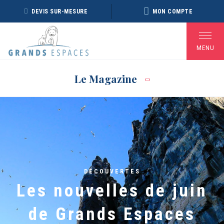
Panneau de gestion des cookies
DEVIS SUR-MESURE
MON COMPTE
MENU
Le Magazine
BROCHURE RÉVEILLON
BROCHURE ARCTIQUE
DÉ
2026 – 2027
2027 – NOUVELLE
VERSION
Voir toutes les Brochures
DÉCOUVERTES
Les nouvelles de juin
de Grands Espaces