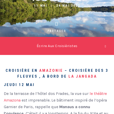
11 MAI
24 MAI 2022
PARTAGER
Écrire Aux Croisièristes
CROISIÈRE EN
AMAZONIE
– CROISIÈRE DES 3
FLEUVES , À BORD DE
LA JANGADA
JEUDI 12 MAI
De la terrasse de l’hôtel dos Frades, la vue sur
le théâtre
Amazona
est imprenable. Le bâtiment inspiré de l’opéra
Garnier de Paris, rappelle que
Manaus a connu
l’opulence.
C’était il y a longtemps. A la fin du XIXe et au