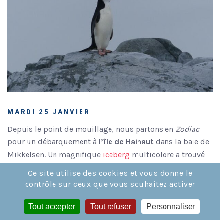
MARDI 25 JANVIER
Depuis le point de mouillage, nous partons en
Zodiac
pour un débarquement à
l’île de Hainaut
dans la baie de
Mikkelsen. Un magnifique
iceberg
multicolore a trouvé
son nouveau point d’équilibre après s’être balancé
Ce site utilise des cookies et vous donne le
pendant plus d’une heure hier soir, après notre arrivée.
contrôle sur ceux que vous souhaitez activer
Quelques vestiges de baleines
sont visibles depuis la
plage et de nombreux
phoques de Weddell
sont
Tout accepter
Tout refuser
Personnaliser
endormis sur la neige. L’un d’eux
nous fait même