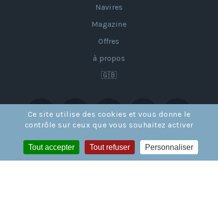
Navires
Magazine
Offres
à propos
🇬🇧
Ce site utilise des cookies et vous donne le
contrôle sur ceux que vous souhaitez activer
Tout accepter
Tout refuser
Personnaliser
Licence de Tour Opérateur en France IM02117002 et en Suisse
CH-626.4.004.351-6 © GRANDS ESPACES SARL