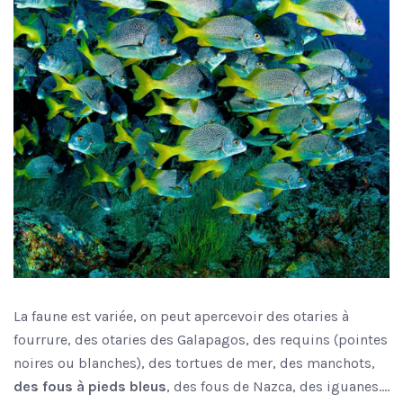
La faune est variée, on peut apercevoir des otaries à
fourrure, des otaries des Galapagos, des requins (pointes
noires ou blanches), des tortues de mer, des manchots,
des fous à pieds bleus
, des fous de Nazca, des iguanes….