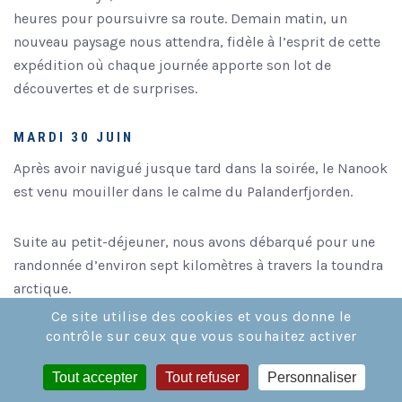
heures pour poursuivre sa route. Demain matin, un
nouveau paysage nous attendra, fidèle à l’esprit de cette
expédition où chaque journée apporte son lot de
découvertes et de surprises.
MARDI 30 JUIN
Après avoir navigué jusque tard dans la soirée, le Nanook
est venu mouiller dans le calme du Palanderfjorden.
Suite au petit-déjeuner, nous avons débarqué pour une
randonnée d’environ sept kilomètres à travers la toundra
arctique.
Notre objectif : Atteindre la calotte glaciaire qui domine
Ce site utilise des cookies et vous donne le
cette partie du paysage. Tout au long de la marche, nos
contrôle sur ceux que vous souhaitez activer
guides nous ont fait découvrir les nombreux témoins du
Tout accepter
Tout refuser
Personnaliser
passé géologique de l’archipel. Nous avons observé