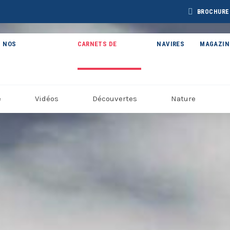
BROCHURE
NOS
CARNETS DE
NAVIRES
MAGAZIN
THÉMATIQUES
VOYAGE
e
Vidéos
Découvertes
Nature
BROCHURE CAP
BROCHURE
CHURE ARCTIQUE
ARCTIC 202
DÉCOUVERTES 2027
27 – NOUVELLE
VERSION
Voir toutes les Brochures