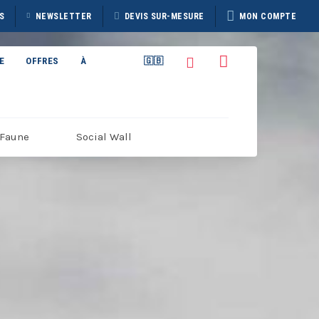
S
NEWSLETTER
DEVIS SUR-MESURE
MON COMPTE
E
OFFRES
À
🇬🇧
PROPOS
Faune
Social Wall
TAIN
BROCHURE HERITAGE
7
DISCOVERER 2026